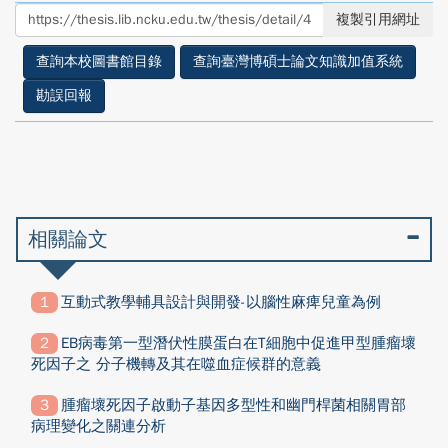
至
至
複製引用網址
facebook
twitter
查詢本校圖書館目錄
查詢臺灣博碩士論文知識加值系統
勘誤回報
相關論文
互動式教學輔具設計與開發-以腦性麻痺兒童為例
EB病毒第一型潛伏性膜蛋白在T細胞中促進甲型腫瘤壞
死因子之 分子機轉及其在噬血症候群的意義
腫瘤壞死因子啟動子基因多型性和幽門桿菌相關胃部
病理變化之關連分析