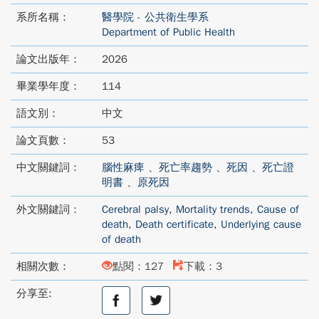
系所名稱：
醫學院 - 公共衛生學系
Department of Public Health
論文出版年：
2026
畢業學年度：
114
語文別：
中文
論文頁數：
53
中文關鍵詞：
腦性麻痺
、
死亡率趨勢
、
死因
、
死亡證
明書
、
原死因
外文關鍵詞：
Cerebral palsy
,
Mortality trends
,
Cause of
death
,
Death certificate
,
Underlying cause
of death
相關次數：
點閱：127
下載：3
分享至:
分
分
享
享