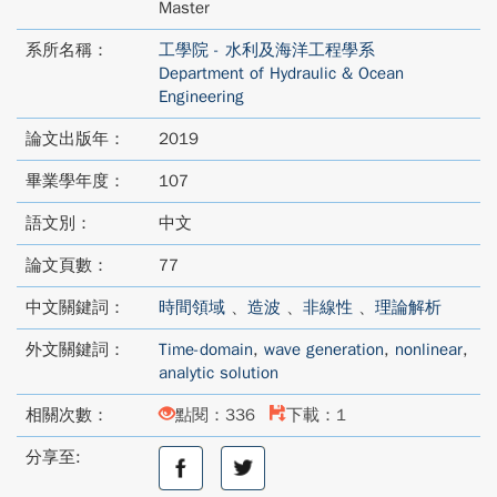
Master
系所名稱：
工學院 - 水利及海洋工程學系
Department of Hydraulic & Ocean
Engineering
論文出版年：
2019
畢業學年度：
107
語文別：
中文
論文頁數：
77
中文關鍵詞：
時間領域
、
造波
、
非線性
、
理論解析
外文關鍵詞：
Time-domain
,
wave generation
,
nonlinear
,
analytic solution
相關次數：
點閱：336
下載：1
分享至:
分
分
享
享