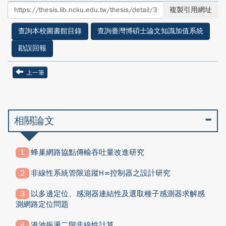
至
至
複製引用網址
facebook
twitter
查詢本校圖書館目錄
查詢臺灣博碩士論文知識加值系統
勘誤回報
上一筆
相關論文
蜂巢網路協點傳輸吞吐量改進研究
非線性系統管限追蹤H∞控制器之設計研究
以多邊定位、感測器連結性及選取種子感測器求解感
測網路定位問題
港池振盪二階非線性計算