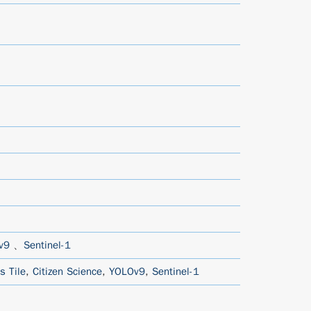
v9
、
Sentinel-1
s Tile
,
Citizen Science
,
YOLOv9
,
Sentinel-1