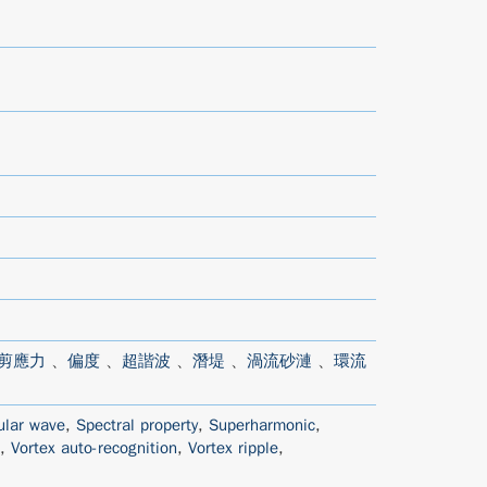
剪應力
、
偏度
、
超諧波
、
潛堤
、
渦流砂漣
、
環流
ular wave
,
Spectral property
,
Superharmonic
,
,
Vortex auto-recognition
,
Vortex ripple
,