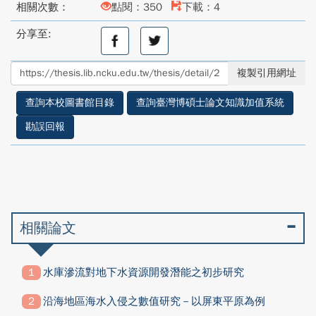
相關次數：
點閱：350
下載：4
分享至:
分
分
享
享
至
至
複製引用網址
facebook
twitter
查詢本校圖書館目錄
查詢臺灣博碩士論文知識加值系統
勘誤回報
相關論文
水庫滲流對地下水資源開發潛能之初步研究
沿海地區海水入侵之數值研究－以屏東平原為例