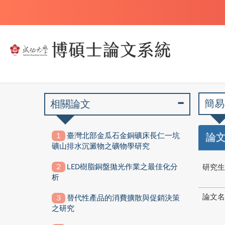
簡易
相關論文
臺灣北部金瓜石金銅礦床長仁一坑
論
礦山排水沉澱物之礦物學研究
LED樹脂銅盤拋光作業之最佳化分
研究生
析
論文名
替代性產品的消費擴散與促銷決策
之研究