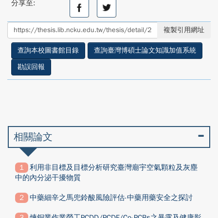
分享至:
分
分
享
享
至
至
複製引用網址
facebook
twitter
查詢本校圖書館目錄
查詢臺灣博碩士論文知識加值系統
勘誤回報
相關論文
利用非目標及目標分析研究臺灣廟宇空氣顆粒及灰塵
中的內分泌干擾物質
中藥細辛之馬兜鈴酸風險評估-中藥用藥安全之探討
煉銅業作業勞工PCDD/PCDF/Co-PCBs之暴露及健康影