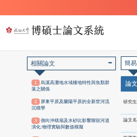
簡易
相關論文
烏溪高灘地水域棲地特性與魚類群
論
落之關係
屏東平原及蘭陽平原的全新世河流
研究生
沉積學
論文名
側向沖積扇及水砂比影響辮狀河道
演化:物理實驗與數值模擬