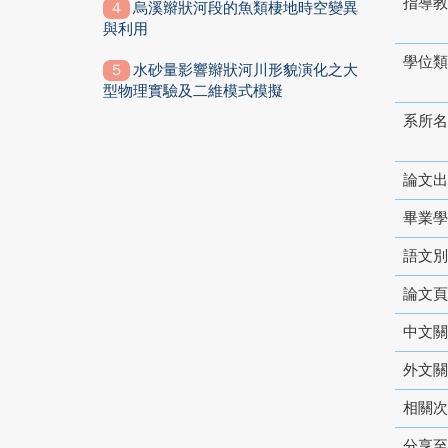
指導教
烏溪辮狀河段的魚類棲地時空變異
與利用
學位類
水砂量影響辮狀河川形貌演化之大
型物理實驗及二維模式模擬
系所名
論文出
畢業學
語文別
論文頁
中文關
外文關
相關次
分享至