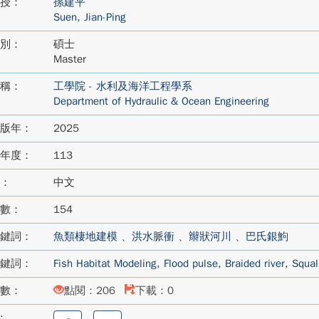
授：
孫建平
Suen, Jian-Ping
別：
碩士
Master
稱：
工學院 - 水利及海洋工程學系
Department of Hydraulic & Ocean Engineering
版年：
2025
年度：
113
：
中文
數：
154
鍵詞：
魚類棲地建模
、
洪水脈衝
、
辮狀河川
、
巴氏銀鮈
鍵詞：
Fish Habitat Modeling
,
Flood pulse
,
Braided river
,
Squal
數：
點閱：206
下載：0
:
分
分