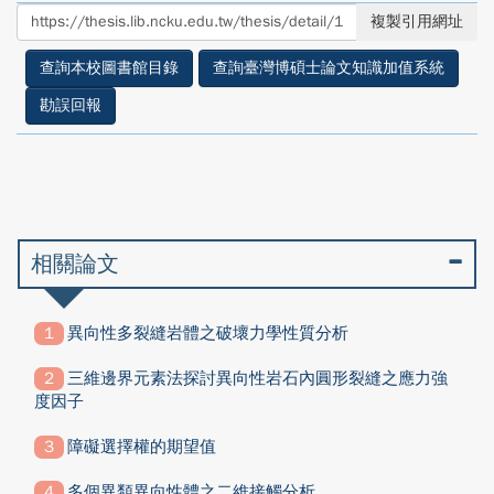
至
至
複製引用網址
facebook
twitter
查詢本校圖書館目錄
查詢臺灣博碩士論文知識加值系統
勘誤回報
相關論文
異向性多裂縫岩體之破壞力學性質分析
三維邊界元素法探討異向性岩石內圓形裂縫之應力強
度因子
障礙選擇權的期望值
多個異類異向性體之二維接觸分析