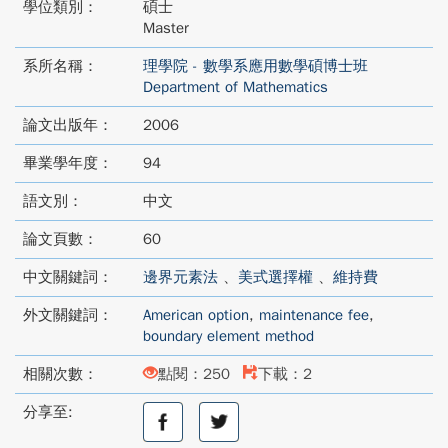
學位類別：
碩士
Master
系所名稱：
理學院 - 數學系應用數學碩博士班
Department of Mathematics
論文出版年：
2006
畢業學年度：
94
語文別：
中文
論文頁數：
60
中文關鍵詞：
邊界元素法
、
美式選擇權
、
維持費
外文關鍵詞：
American option
,
maintenance fee
,
boundary element method
相關次數：
點閱：250
下載：2
分享至:
分
分
享
享