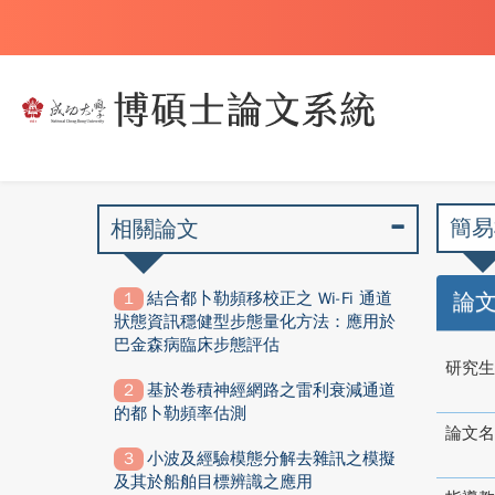
簡易
相關論文
結合都卜勒頻移校正之 Wi-Fi 通道
論
狀態資訊穩健型步態量化方法：應用於
巴金森病臨床步態評估
研究生
基於卷積神經網路之雷利衰減通道
的都卜勒頻率估測
論文名
小波及經驗模態分解去雜訊之模擬
及其於船舶目標辨識之應用