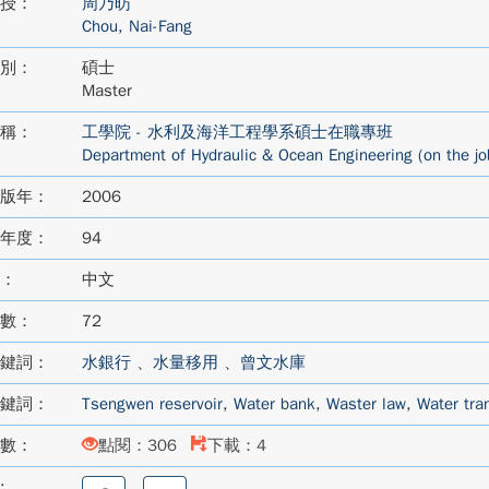
授：
周乃昉
Chou, Nai-Fang
別：
碩士
Master
稱：
工學院 - 水利及海洋工程學系碩士在職專班
Department of Hydraulic & Ocean Engineering (on the jo
版年：
2006
年度：
94
：
中文
數：
72
鍵詞：
水銀行
、
水量移用
、
曾文水庫
鍵詞：
Tsengwen reservoir
,
Water bank
,
Waster law
,
Water tra
數：
點閱：306
下載：4
:
分
分