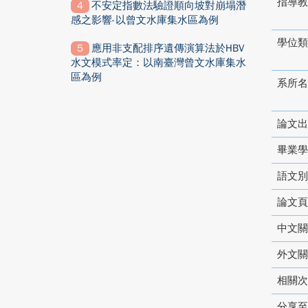
指導教
不安定指數法驗證順向坡對崩塌潛
感之影響-以曾文水庫集水區為例
學位類
應用非支配排序遺傳演算法於HBV
水文模式率定：以南臺灣曾文水庫集水
區為例
系所名
論文出
畢業學
語文別
論文頁
中文關
外文關
相關次
分享至