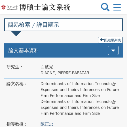
選
單
切
簡易檢索 / 詳目顯示
換
回結果列表
論文基本資料
研究生：
白波光
DIAGNE, PIERRE-BABACAR
論文名稱：
Determinants of Information Technology
Expenses and theirs Inferences on Future
Firm Performance and Firm Size
Determinants of Information Technology
Expenses and theirs Inferences on Future
Firm Performance and Firm Size
指導教授：
陳正忠