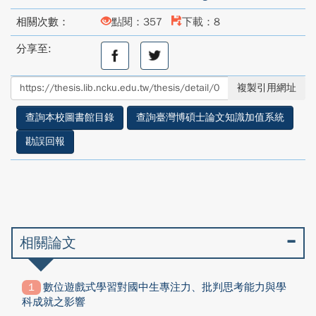
相關次數：
點閱：357
下載：8
分享至:
分
分
享
享
至
至
複製引用網址
facebook
twitter
查詢本校圖書館目錄
查詢臺灣博碩士論文知識加值系統
勘誤回報
相關論文
數位遊戲式學習對國中生專注力、批判思考能力與學
科成就之影響