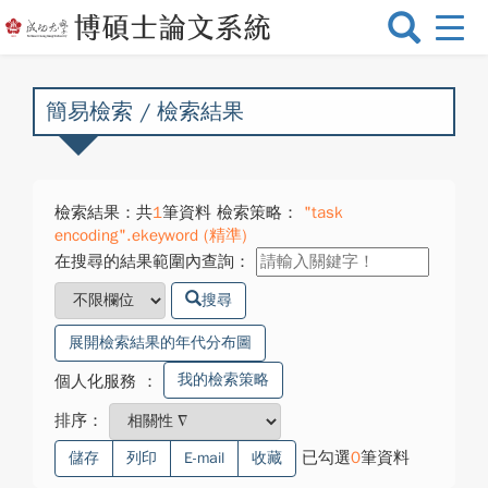
選
單
切
換
簡易檢索 / 檢索結果
檢索結果：共
1
筆資料 檢索策略：
"task
encoding".ekeyword (精準)
在搜尋的結果範圍內查詢：
搜尋
展開檢索結果的年代分布圖
我的檢索策略
個人化服務
：
排序：
已勾選
0
筆資料
儲存
列印
E-mail
收藏