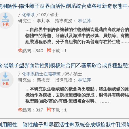
使用陰性-陽性離子型界面活性劑系統合成各種新奇形態中
/
化學系
/102/ 碩士
研究生： 李芃葶
指導教授：
林弘萍
自然界中有許多複雜的生物結構皆是藉由高度結合
物體中的骨骼、牙齒以及海洋中的矽藻、貝類等。有
組裝過程形成。分子自組裝的行為普遍存在於生物...
點閱：340
下載：1
陰-陽離子型界面活性劑模板結合四乙基氧矽合成各種型態
/
化學系碩士在職專班
/95/ 碩士
研究生： 蔡梅雲
指導教授：
林弘萍
本研究以生物成礦的概念為出發點，將生物成礦的
機物作為模板，去調控無機物的形成，製備具有獨特結
觀型態(如矽藻)的有機-無機複合材料。 ...
點閱：317
下載：1
利用陽性—陰性離子型界面活性劑系統合成螺旋狀中孔洞