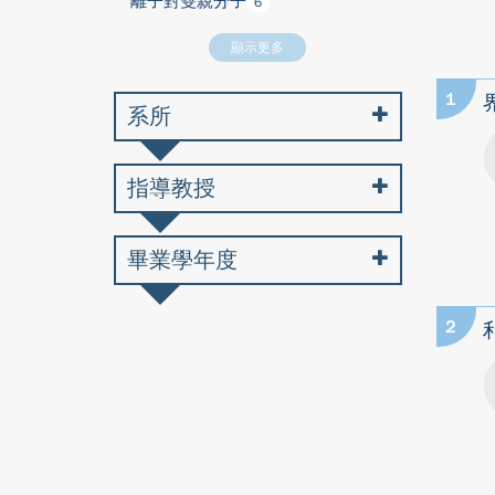
離子對雙親分子
6
顯示更多
1
系所
指導教授
畢業學年度
2