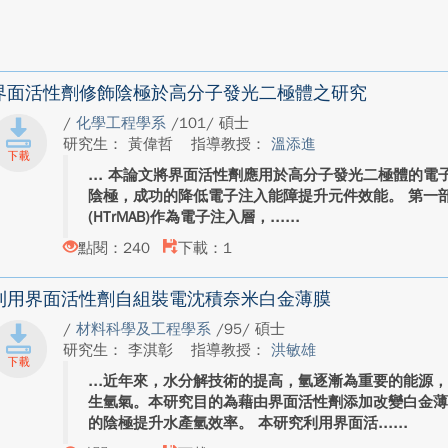
界面活性劑修飾陰極於高分子發光二極體之研究
/
化學工程學系
/101/ 碩士
研究生： 黃偉哲
指導教授：
溫添進
本論文將界面活性劑應用於高分子發光二極體的電
陰極，成功的降低電子注入能障提升元件效能。 第一
(HTrMAB)作為電子注入層，...
點閱：240
下載：1
利用界面活性劑自組裝電沈積奈米白金薄膜
/
材料科學及工程學系
/95/ 碩士
研究生： 李淇彰
指導教授：
洪敏雄
近年來，水分解技術的提高，氫逐漸為重要的能源
生氫氣。本研究目的為藉由界面活性劑添加改變白金
的陰極提升水產氫效率。 本研究利用界面活...