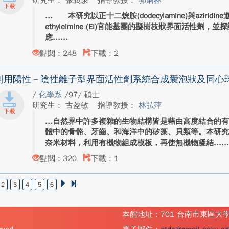
研究生： 張義泉
指導教授：
郭炳林
本研究以正十二烷胺(dodecylamine)與aziri
ethyleimine (EI)官能基團的擬樹枝狀界面活性
應...
點閱：248
下載：2
利用陽性－陰性離子型界面活性劑系統合成囊泡狀及同心
/
化學系
/97/ 碩士
研究生： 古盈敏
指導教授：
林弘萍
自然界中許多複雜的生物結構皆是藉由高度結合的
體中的骨骼、牙齒、和海洋中的矽藻、貝類等。本研
奈米材料，利用有機物組成模板，再使無機物凝結...
點閱：320
下載：1
2
3
4
5
6
本館地址：701 台南市東區大