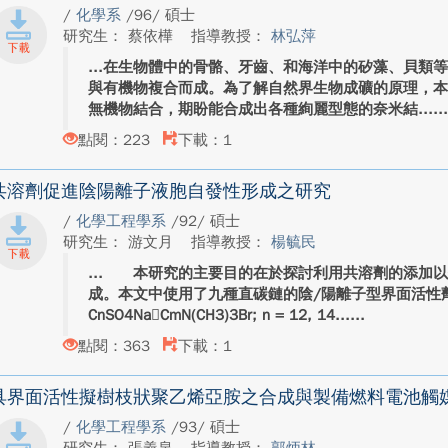
/
化學系
/96/ 碩士
研究生： 蔡依樺
指導教授：
林弘萍
在生物體中的骨骼、牙齒、和海洋中的矽藻、貝類
與有機物複合而成。為了解自然界生物成礦的原理，
無機物結合，期盼能合成出各種絢麗型態的奈米結...
點閱：223
下載：1
共溶劑促進陰陽離子液胞自發性形成之研究
/
化學工程學系
/92/ 碩士
研究生： 游文月
指導教授：
楊毓民
本研究的主要目的在於探討利用共溶劑的添加以
成。本文中使用了九種直碳鏈的陰/陽離子型界面活性
CnSO4NaCmN(CH3)3Br; n = 12, 14...
點閱：363
下載：1
具界面活性擬樹枝狀聚乙烯亞胺之合成與製備燃料電池觸
/
化學工程學系
/93/ 碩士