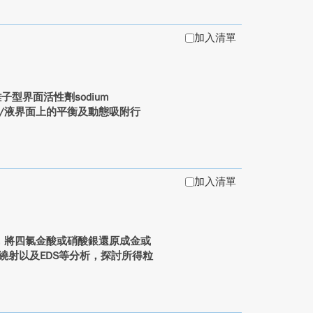
加入清單
離子型界面活性劑sodium
系統在氣/液界面上的平衡及動態吸附行
加入清單
中，將四氯金酸或硝酸銀還原成金或
電子繞射以及EDS等分析，探討所得粒