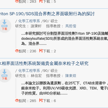
點閱：283
下載：5
Triton SP-190/SDS混合界劑之界面吸附行為的探討
/
化學工程學系
/90/ 碩士
研究生： 謝秉軒
指導教授：
馬哲儒
本研究探討可分割型界面活性劑Triton SP-190及陰
dodecylsulfate(SDS)所形成的混合界面活性劑
為。混合界...
點閱：236
下載：2
水相界面活性劑系統製備貴金屬奈米粒子之研究
/
化學工程學系
/90/ 碩士
研究生： 林信宏
指導教授：
陳東煌
本論文以聯胺為還原劑，在25℃下、CTAB水溶液
銀奈米粒子。利用UV/VIS吸收光譜、XRD、TEM、
子的性質。由XRD分析結...
點閱：285
下載：6