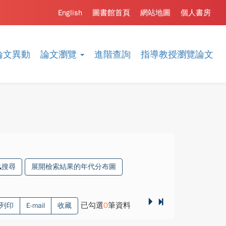
English
圖書館首頁
網站地圖
個人書房
論文異動
論文瀏覽
進階查詢
指導教授瀏覽論文
搜尋
展開檢索結果的年代分布圖
已勾選
0
筆資料
列印
E-mail
收藏