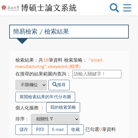
選
單
切
換
簡易檢索 / 檢索結果
檢索結果：共
18
筆資料 檢索策略：
"smart
manufacturing".ekeyword (精準)
在搜尋的結果範圍內查詢：
搜尋
展開檢索結果的年代分布圖
我的檢索策略
個人化服務
：
排序：
已勾選
0
筆資料
儲存
列印
E-mail
收藏