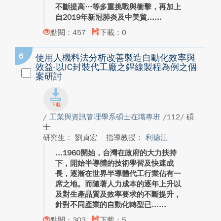
不斷提高…等多重挑戰與衝擊，再加上
自2019年新冠肺炎及中美貿...
點閱：457
下載：0
6
使用人機料法分析改善製造自動化效率與
效益-以IC封裝代工廠之銲線製程為例之個
案研討
/
工業與資訊管理學系碩士在職專班
/112/ 碩
士
研究生： 劉貞宏
指導教授：
利德江
1960開始，台灣在政府的大力扶持
下，開始半導體的技術學習及快速成
長，逐漸在世界半導體代工行業佔有一
席之地。而隨著人力成本的逐年上升以
及對生產品質及效率要求的不斷提升，
針對不同產業的自動化轉型已...
點閱：303
下載：5