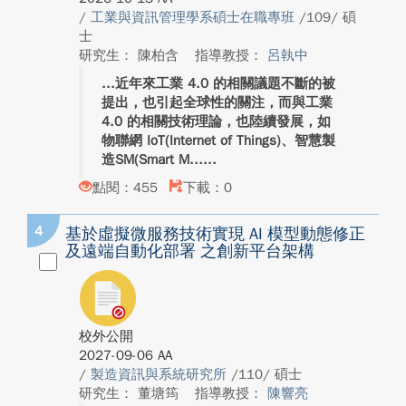
/
工業與資訊管理學系碩士在職專班
/109/ 碩
士
研究生： 陳柏含
指導教授：
呂執中
近年來工業 4.0 的相關議題不斷的被
提出，也引起全球性的關注，而與工業
4.0 的相關技術理論，也陸續發展，如
物聯網 IoT(Internet of Things)、智慧製
造SM(Smart M...
點閱：455
下載：0
4
基於虛擬微服務技術實現 AI 模型動態修正
及遠端自動化部署 之創新平台架構
校外公開
2027-09-06 AA
/
製造資訊與系統研究所
/110/ 碩士
研究生： 董塘筠
指導教授：
陳響亮