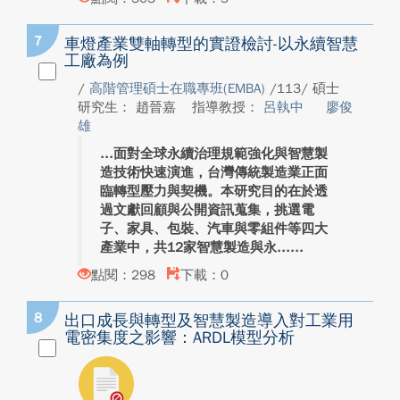
7
車燈產業雙軸轉型的實證檢討-以永續智慧
工廠為例
/
高階管理碩士在職專班(EMBA)
/113/ 碩士
研究生： 趙晉嘉
指導教授：
呂執中
廖俊
雄
面對全球永續治理規範強化與智慧製
造技術快速演進，台灣傳統製造業正面
臨轉型壓力與契機。本研究目的在於透
過文獻回顧與公開資訊蒐集，挑選電
子、家具、包裝、汽車與零組件等四大
產業中，共12家智慧製造與永...
點閱：298
下載：0
8
出口成長與轉型及智慧製造導入對工業用
電密集度之影響：ARDL模型分析