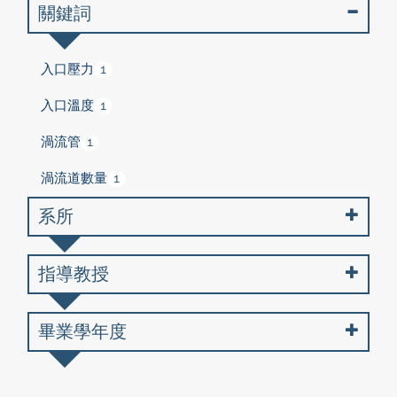
關鍵詞
入口壓力
1
入口溫度
1
渦流管
1
渦流道數量
1
系所
指導教授
畢業學年度