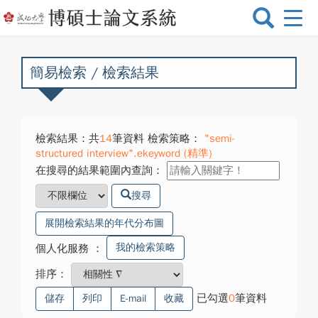
選
單
切
換
簡易檢索 / 檢索結果
檢索結果：共
14
筆資料 檢索策略：
"semi-
structured interview".ekeyword (精準)
在搜尋的結果範圍內查詢：
搜尋
展開檢索結果的年代分布圖
我的檢索策略
個人化服務
：
排序：
已勾選
0
筆資料
儲存
列印
E-mail
收藏