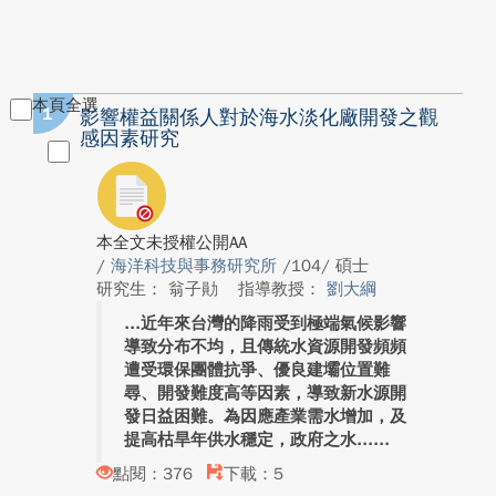
本頁全選
1
影響權益關係人對於海水淡化廠開發之觀
感因素研究
本全文未授權公開AA
/
海洋科技與事務研究所
/104/ 碩士
研究生： 翁子勛
指導教授：
劉大綱
近年來台灣的降雨受到極端氣候影響
導致分布不均，且傳統水資源開發頻頻
遭受環保團體抗爭、優良建壩位置難
尋、開發難度高等因素，導致新水源開
發日益困難。為因應產業需水增加，及
提高枯旱年供水穩定，政府之水...
點閱：376
下載：5