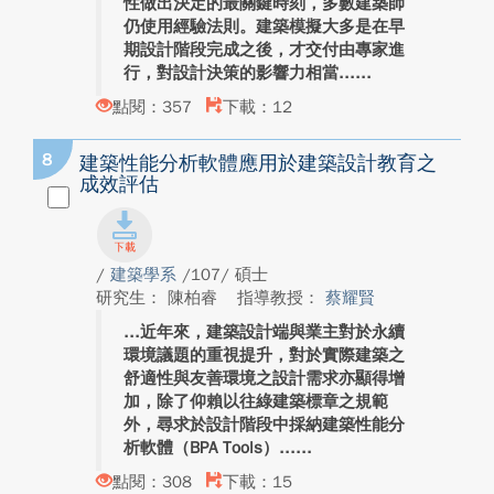
性做出決定的最關鍵時刻，多數建築師
仍使用經驗法則。建築模擬大多是在早
期設計階段完成之後，才交付由專家進
行，對設計決策的影響力相當...
點閱：357
下載：12
8
建築性能分析軟體應用於建築設計教育之
成效評估
/
建築學系
/107/ 碩士
研究生： 陳柏睿
指導教授：
蔡耀賢
近年來，建築設計端與業主對於永續
環境議題的重視提升，對於實際建築之
舒適性與友善環境之設計需求亦顯得增
加，除了仰賴以往綠建築標章之規範
外，尋求於設計階段中採納建築性能分
析軟體（BPA Tools）...
點閱：308
下載：15