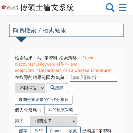
選
單
切
換
簡易檢索 / 檢索結果
檢索結果：共
1
筆資料 檢索策略：
"rock
discourse".ekeyword (精準) and
edept.raw="Department of Taiwanese Literature"
在搜尋的結果範圍內查詢：
搜尋
展開檢索結果的年代分布圖
我的檢索策略
個人化服務
：
排序：
已勾選
0
筆資料
儲存
列印
E-mail
收藏