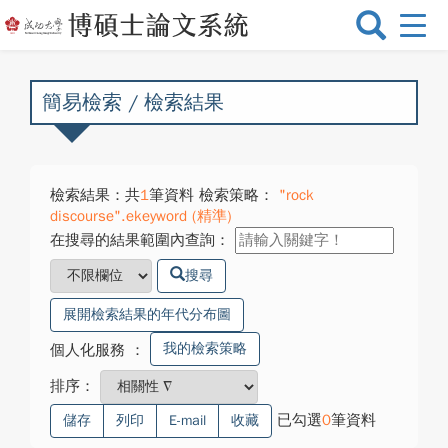
選
單
切
換
簡易檢索 / 檢索結果
檢索結果：共
1
筆資料 檢索策略：
"rock
discourse".ekeyword (精準)
在搜尋的結果範圍內查詢：
搜尋
展開檢索結果的年代分布圖
我的檢索策略
個人化服務
：
排序：
已勾選
0
筆資料
儲存
列印
E-mail
收藏