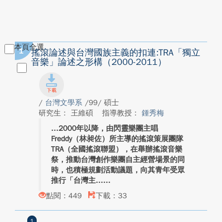
本頁全選
1
搖滾論述與台灣國族主義的扣連:TRA「獨立
音樂」論述之形構（2000-2011）
/
台灣文學系
/99/ 碩士
研究生： 王維碩
指導教授：
鍾秀梅
2000年以降，由閃靈樂團主唱
Freddy（林昶佐）所主導的搖滾策展團隊
TRA（全國搖滾聯盟），在舉辦搖滾音樂
祭，推動台灣創作樂團自主經營場景的同
時，也積極規劃活動議題，向其青年受眾
推行「台灣主...
點閱：449
下載：33
1