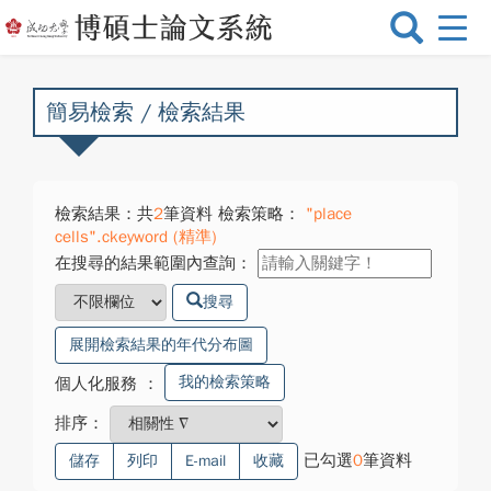
選
單
切
換
簡易檢索 / 檢索結果
檢索結果：共
2
筆資料 檢索策略：
"place
cells".ckeyword (精準)
在搜尋的結果範圍內查詢：
搜尋
展開檢索結果的年代分布圖
我的檢索策略
個人化服務
：
排序：
已勾選
0
筆資料
儲存
列印
E-mail
收藏