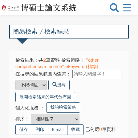
選
單
切
換
簡易檢索 / 檢索結果
檢索結果：共
2
筆資料 檢索策略：
"other
comprehensive income".ekeyword (精準)
在搜尋的結果範圍內查詢：
搜尋
展開檢索結果的年代分布圖
我的檢索策略
個人化服務
：
排序：
已勾選
0
筆資料
儲存
列印
E-mail
收藏