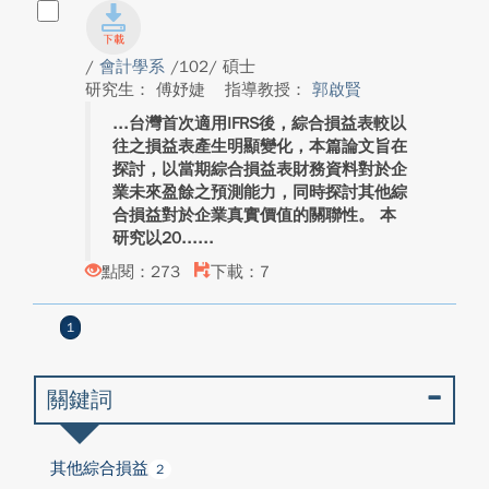
/
會計學系
/102/ 碩士
研究生： 傅妤婕
指導教授：
郭啟賢
台灣首次適用IFRS後，綜合損益表較以
往之損益表產生明顯變化，本篇論文旨在
探討，以當期綜合損益表財務資料對於企
業未來盈餘之預測能力，同時探討其他綜
合損益對於企業真實價值的關聯性。 本
研究以20...
點閱：273
下載：7
1
關鍵詞
其他綜合損益
2