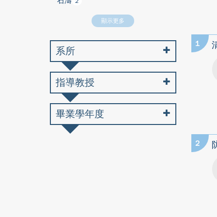
石濤
2
顯示更多
1
系所
指導教授
畢業學年度
2