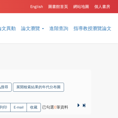
English
圖書館首頁
網站地圖
個人書房
論文異動
論文瀏覽
進階查詢
指導教授瀏覽論文
搜尋
展開檢索結果的年代分布圖
已勾選
0
筆資料
列印
E-mail
收藏