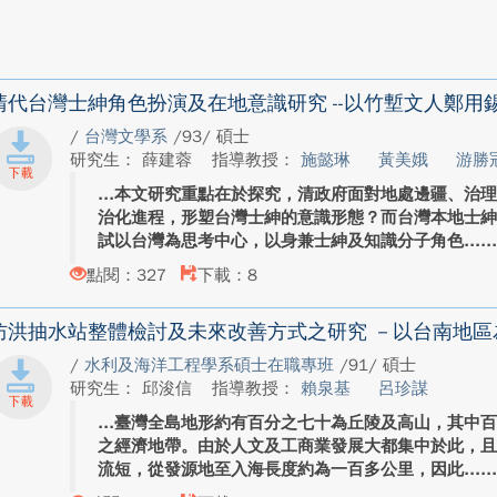
清代台灣士紳角色扮演及在地意識研究 --以竹塹文人鄭用
/
台灣文學系
/93/ 碩士
研究生： 薛建蓉
指導教授：
施懿琳
黃美娥
游勝
本文研究重點在於探究，清政府面對地處邊疆、治
治化進程，形塑台灣士紳的意識形態？而台灣本地士
試以台灣為思考中心，以身兼士紳及知識分子角色...
點閱：327
下載：8
防洪抽水站整體檢討及未來改善方式之研究 －以台南地區
/
水利及海洋工程學系碩士在職專班
/91/ 碩士
研究生： 邱浚信
指導教授：
賴泉基
呂珍謀
臺灣全島地形約有百分之七十為丘陵及高山，其中
之經濟地帶。由於人文及工商業發展大都集中於此，
流短，從發源地至入海長度約為一百多公里，因此...