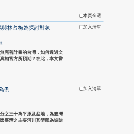
本頁全選
加入清單
錫與林占梅為探討對象
冠
理無完善計畫的台灣，如何透過文
紳真如官方所預期？在此，本文嘗
加入清單
為例
百分之三十為平原及盆地，為臺灣
且因臺灣之主要河川其型態為坡陡