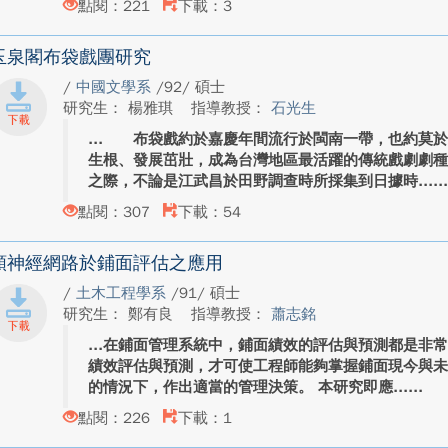
點閱：221
下載：3
玉泉閣布袋戲團研究
/
中國文學系
/92/ 碩士
研究生： 楊雅琪
指導教授：
石光生
布袋戲約於嘉慶年間流行於閩南一帶，也約莫於
生根、發展茁壯，成為台灣地區最活躍的傳統戲劇劇
之際，不論是江武昌於田野調查時所採集到日據時...
點閱：307
下載：54
類神經網路於鋪面評估之應用
/
土木工程學系
/91/ 碩士
研究生： 鄭有良
指導教授：
蕭志銘
在鋪面管理系統中，鋪面績效的評估與預測都是非
績效評估與預測，才可使工程師能夠掌握鋪面現今與
的情況下，作出適當的管理決策。 本研究即應...
點閱：226
下載：1