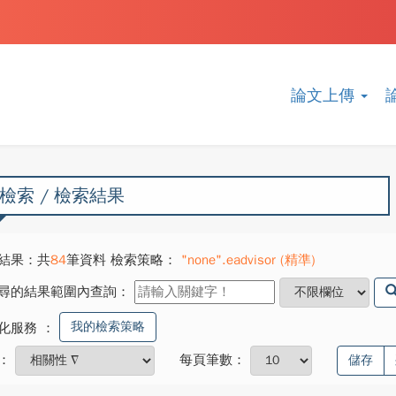
論文上傳
檢索 / 檢索結果
結果：共
84
筆資料 檢索策略：
"none".eadvisor (精準)
尋的結果範圍內查詢：
我的檢索策略
化服務
：
：
每頁筆數：
儲存