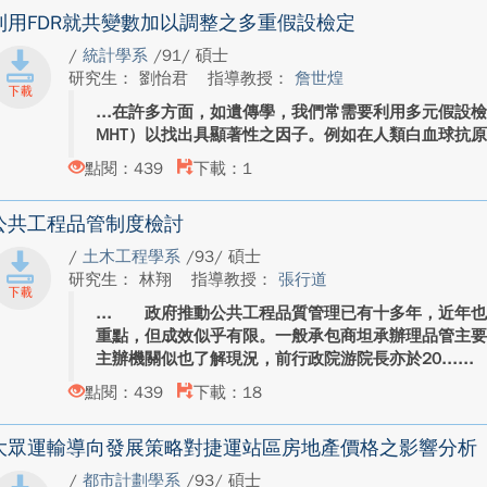
利用FDR就共變數加以調整之多重假設檢定
/
統計學系
/91/ 碩士
研究生： 劉怡君
指導教授：
詹世煌
在許多方面，如遺傳學，我們常需要利用多元假設檢定（multipl
MHT）以找出具顯著性之因子。例如在人類白血球抗原（human 
點閱：439
下載：1
公共工程品管制度檢討
/
土木工程學系
/93/ 碩士
研究生： 林翔
指導教授：
張行道
政府推動公共工程品質管理已有十多年，近年也
重點，但成效似乎有限。一般承包商坦承辦理品管主
主辦機關似也了解現況，前行政院游院長亦於20...
點閱：439
下載：18
大眾運輸導向發展策略對捷運站區房地產價格之影響分析
/
都市計劃學系
/93/ 碩士