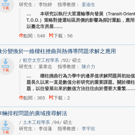
研究生： 李怡婷
指導教授：
姜渝生
本研究以執行大眾運輸導向發展（Transit-Oriented
T.O.D.）策略對捷運站區房價的影響為探討重點，
以臺北市房屋...
點閱：546
下載：56
微分變換於一維樑柱挫曲與熱傳導問題求解之應用
/
航空太空工程學系
/92/ 碩士
研究生： 葉韋志
指導教授：
陳介力
樑柱撓曲行為力學中的邊界值求解問題與初始值
題長久以來一直是數值分析研究的重要課題。關於樑
題，以往發展出來的數值方法往往由於需要大量繁...
點閱：365
下載：2
車輛排程問題的廣域搜尋解法
/
土木工程學系
/94/ 碩士
研究生： 李佳蓮
指導教授：
李宇欣