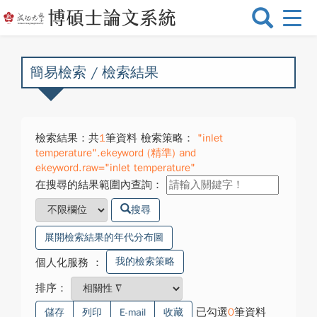
選
單
切
換
簡易檢索 / 檢索結果
檢索結果：共
1
筆資料 檢索策略：
"inlet
temperature".ekeyword (精準) and
ekeyword.raw="inlet temperature"
在搜尋的結果範圍內查詢：
搜尋
展開檢索結果的年代分布圖
我的檢索策略
個人化服務
：
排序：
已勾選
0
筆資料
儲存
列印
E-mail
收藏