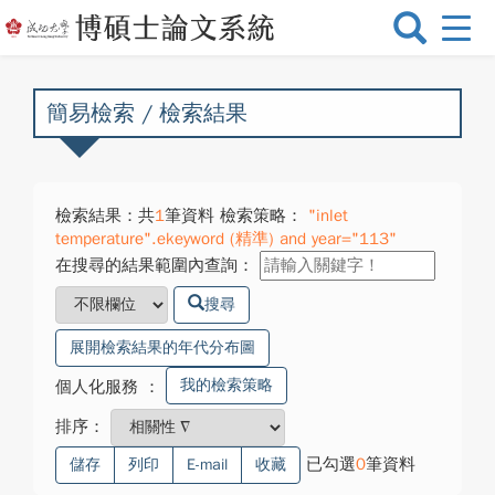
選
單
切
換
簡易檢索 / 檢索結果
檢索結果：共
1
筆資料 檢索策略：
"inlet
temperature".ekeyword (精準) and year="113"
在搜尋的結果範圍內查詢：
搜尋
展開檢索結果的年代分布圖
我的檢索策略
個人化服務
：
排序：
已勾選
0
筆資料
儲存
列印
E-mail
收藏