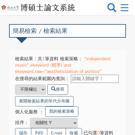
選
單
切
換
簡易檢索 / 檢索結果
檢索結果：共
1
筆資料 檢索策略：
"independent
music".ekeyword (精準) and
ekeyword.raw="aestheticization of politics"
在搜尋的結果範圍內查詢：
搜尋
展開檢索結果的年代分布圖
我的檢索策略
個人化服務
：
排序：
已勾選
0
筆資料
儲存
列印
E-mail
收藏