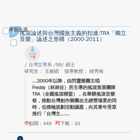
本頁全選
1
搖滾論述與台灣國族主義的扣連:TRA「獨立
音樂」論述之形構（2000-2011）
/
台灣文學系
/99/ 碩士
研究生： 王維碩
指導教授：
鍾秀梅
2000年以降，由閃靈樂團主唱
Freddy（林昶佐）所主導的搖滾策展團隊
TRA（全國搖滾聯盟），在舉辦搖滾音樂
祭，推動台灣創作樂團自主經營場景的同
時，也積極規劃活動議題，向其青年受眾
推行「台灣主...
點閱：449
下載：33
1