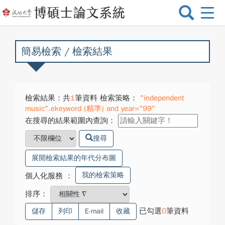
選
單
切
換
簡易檢索 / 檢索結果
檢索結果：共
1
筆資料 檢索策略：
"independent
music".ekeyword (精準) and year="99"
在搜尋的結果範圍內查詢：
搜尋
展開檢索結果的年代分布圖
我的檢索策略
個人化服務
：
排序：
已勾選
0
筆資料
儲存
列印
E-mail
收藏