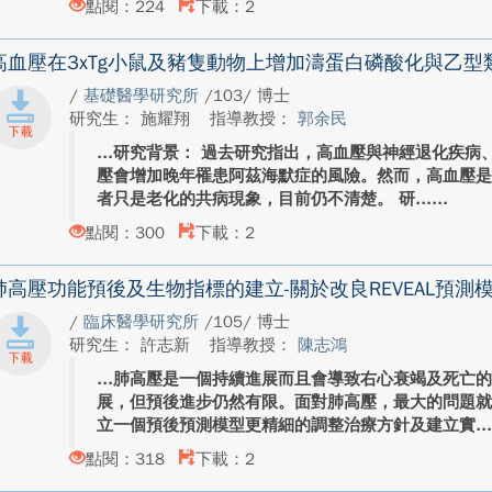
點閱：224
下載：2
高血壓在3xTg小鼠及豬隻動物上增加濤蛋白磷酸化與乙型
/
基礎醫學研究所
/103/ 博士
研究生： 施耀翔
指導教授：
郭余民
研究背景： 過去研究指出，高血壓與神經退化疾病
壓會增加晚年罹患阿茲海默症的風險。然而，高血壓
者只是老化的共病現象，目前仍不清楚。 研...
點閱：300
下載：2
肺高壓功能預後及生物指標的建立-關於改良REVEAL預測
/
臨床醫學研究所
/105/ 博士
研究生： 許志新
指導教授：
陳志鴻
肺高壓是一個持續進展而且會導致右心衰竭及死亡
展，但預後進步仍然有限。面對肺高壓，最大的問題
立一個預後預測模型更精細的調整治療方針及建立實..
點閱：318
下載：2