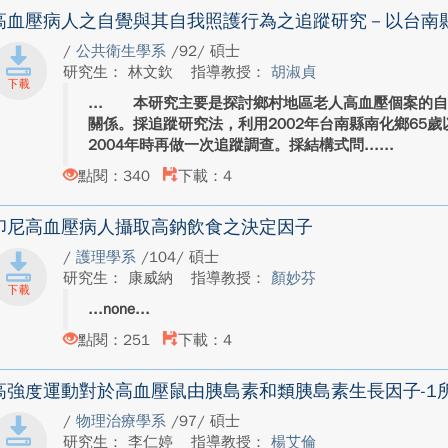
高血壓病人之自覺與其自我照護行為之追蹤研究－以台南
/
公共衛生學系
/92/ 碩士
研究生： 林文欽
指導教授：
胡淑貞
本研究主要是探討鄉村地區老人高血壓個案的自
關係。採追蹤研究法，利用2002年台南縣南化鄉65
2004年時再做一次追蹤調查。採結構式問...
點閱：340
下載：4
印尼高血壓病人攝取高鈉飲食之決定因子
/
護理學系
/104/ 碩士
研究生： 康威納
指導教授：
顏妙芬
none
點閱：251
下載：4
高強度運動對於高血壓鼠由胰島素和類胰島素生長因子-1
/
物理治療學系
/97/ 碩士
研究生： 李仁婷
指導教授：
楊艾倫