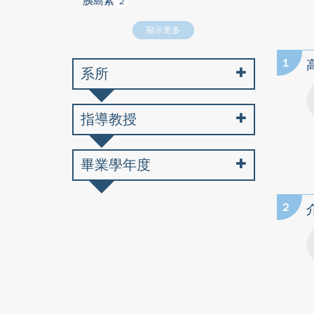
胰島素
2
顯示更多
1
系所
指導教授
畢業學年度
2