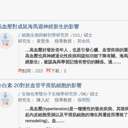
高血壓對成鼠海馬迴神經新生的影響
/
細胞生物與解剖學研究所
/101/ 碩士
研究生： 黃聖淮
指導教授：
郭余民
高血壓好發於老年人，也是引發心臟、血管疾病的
高血壓也與神經退化性疾病和認知功能下降有關。海馬
經新生)，被認為與學習記憶有密切的關係。過...
點閱：222
下載：2
介白素-20對於血管平滑肌細胞的影響
/
生物化學暨分子生物學研究所
/96/ 碩士
研究生： 陳入妃
指導教授：
張明熙
高血壓(hypertension)是一種慢性的發炎疾病
起內皮細胞受損以及平滑肌細胞的增生與遷徙而導致了血管的
remodeling)。血...