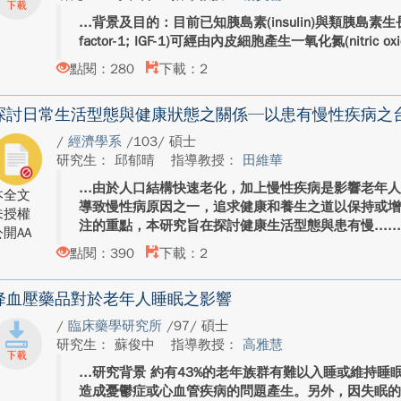
背景及目的：目前已知胰島素(insulin)與類胰島素生長因子-1(
factor-1; IGF-1)可經由內皮細胞產生一氧化氮(nitric oxid
點閱：280
下載：2
探討日常生活型態與健康狀態之關係─以患有慢性疾病之
/
經濟學系
/103/ 碩士
研究生： 邱郁晴
指導教授：
田維華
由於人口結構快速老化，加上慢性疾病是影響老年
本全文
導致慢性病原因之一，追求健康和養生之道以保持或
未授權
注的重點，本研究旨在探討健康生活型態與患有慢...
開AA
點閱：390
下載：2
降血壓藥品對於老年人睡眠之影響
/
臨床藥學研究所
/97/ 碩士
研究生： 蘇俊中
指導教授：
高雅慧
研究背景 約有43%的老年族群有難以入睡或維持睡
造成憂鬱症或心血管疾病的問題產生。另外，因失眠