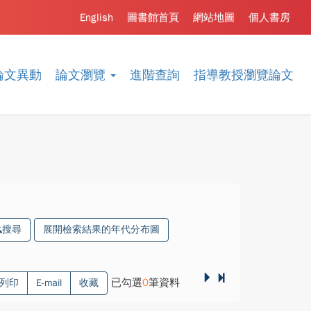
English
圖書館首頁
網站地圖
個人書房
論文異動
論文瀏覽
進階查詢
指導教授瀏覽論文
搜尋
展開檢索結果的年代分布圖
已勾選
0
筆資料
列印
E-mail
收藏