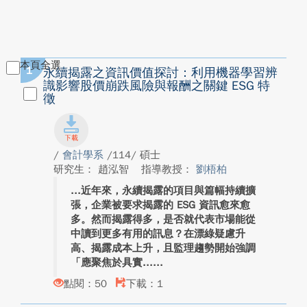
本頁全選
1
永續揭露之資訊價值探討：利用機器學習辨
識影響股價崩跌風險與報酬之關鍵 ESG 特
徵
/
會計學系
/114/ 碩士
研究生： 趙泓智
指導教授：
劉梧柏
近年來，永續揭露的項目與篇幅持續擴
張，企業被要求揭露的 ESG 資訊愈來愈
多。然而揭露得多，是否就代表市場能從
中讀到更多有用的訊息？在漂綠疑慮升
高、揭露成本上升，且監理趨勢開始強調
「應聚焦於具實...
點閱：50
下載：1