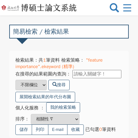
選
單
切
換
簡易檢索 / 檢索結果
檢索結果：共
1
筆資料 檢索策略：
"feature
importance".ekeyword (精準)
在搜尋的結果範圍內查詢：
搜尋
展開檢索結果的年代分布圖
我的檢索策略
個人化服務
：
排序：
已勾選
0
筆資料
儲存
列印
E-mail
收藏