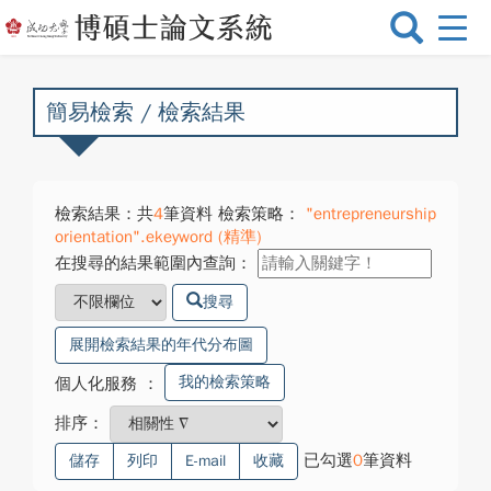
選
單
切
換
簡易檢索 / 檢索結果
檢索結果：共
4
筆資料 檢索策略：
"entrepreneurship
orientation".ekeyword (精準)
在搜尋的結果範圍內查詢：
搜尋
展開檢索結果的年代分布圖
我的檢索策略
個人化服務
：
排序：
已勾選
0
筆資料
儲存
列印
E-mail
收藏