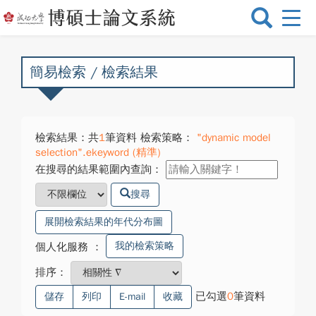
選
單
切
換
簡易檢索 / 檢索結果
檢索結果：共
1
筆資料 檢索策略：
"dynamic model
selection".ekeyword (精準)
在搜尋的結果範圍內查詢：
搜尋
展開檢索結果的年代分布圖
我的檢索策略
個人化服務
：
排序：
已勾選
0
筆資料
儲存
列印
E-mail
收藏