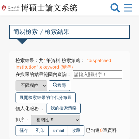
選
單
切
換
簡易檢索 / 檢索結果
檢索結果：共
1
筆資料 檢索策略：
"dispatched
institution".ekeyword (精準)
在搜尋的結果範圍內查詢：
搜尋
展開檢索結果的年代分布圖
我的檢索策略
個人化服務
：
排序：
已勾選
0
筆資料
儲存
列印
E-mail
收藏