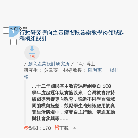
本頁全選
1
行動研究導向之基礎階段器樂教學跨領域課
程模組設計
/
創意產業設計研究所
/114/ 博士
研究生： 吳韋蓁
指導教授：
陳明惠
楊佳
翰
十二年國民基本教育課程綱要自 108
學年度起逐年級實施以來，台灣教育部持
續倡導素養導向教育，強調不同學習領域
間的橫向統整，鼓勵學生將知識應用於真
實生活情境中，培養自主行動、溝通互動
與社會參與等...
點閱：178
下載：4