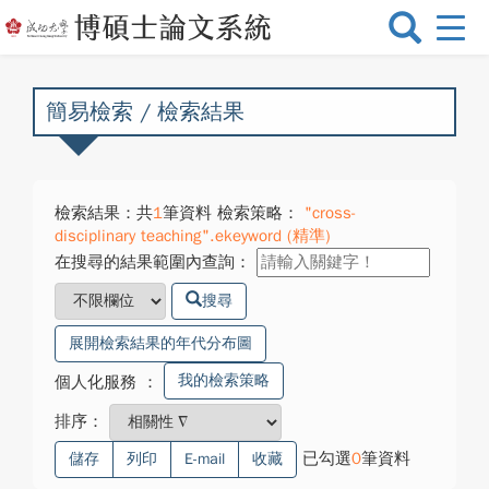
選
單
切
換
簡易檢索 / 檢索結果
檢索結果：共
1
筆資料 檢索策略：
"cross-
disciplinary teaching".ekeyword (精準)
在搜尋的結果範圍內查詢：
搜尋
展開檢索結果的年代分布圖
我的檢索策略
個人化服務
：
排序：
已勾選
0
筆資料
儲存
列印
E-mail
收藏