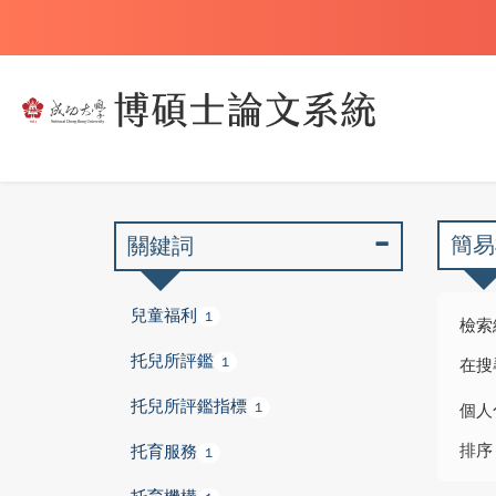
簡易
關鍵詞
兒童福利
1
檢索
托兒所評鑑
1
在搜
托兒所評鑑指標
1
個人
排序
托育服務
1