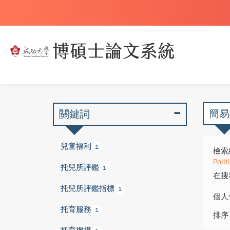
簡易
關鍵詞
兒童福利
1
檢索
Polit
托兒所評鑑
1
在搜
托兒所評鑑指標
1
個人
托育服務
1
排序