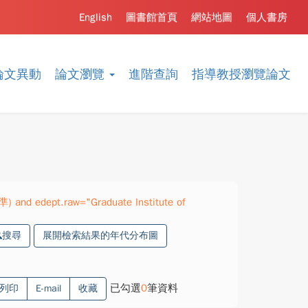
English
圖書館首頁
網站地圖
個人書房
論文異動
論文瀏覽
進階查詢
指導教授瀏覽論文
準) and edept.raw="Graduate Institute of
搜尋
展開檢索結果的年代分布圖
已勾選
0
筆資料
列印
E-mail
收藏