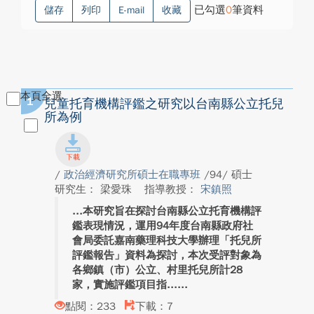
已勾選
0
筆資料
儲存
列印
E-mail
收藏
本頁全選
1
兒童托育機構評鑑之研究以台南縣公立托兒
所為例
/
政治經濟研究所碩士在職專班
/94/ 碩士
研究生： 梁愛珠
指導教授：
宋鎮照
本研究旨在探討台南縣公立托育機構評
鑑表現情況，運用94年度台南縣政府社
會局委託嘉南藥理科技大學辦理「托兒所
評鑑報告」資料為探討，本次受評對象為
各鄉鎮（市）公立、村里托兒所計28
家，實施評鑑項目指...
點閱：233
下載：7