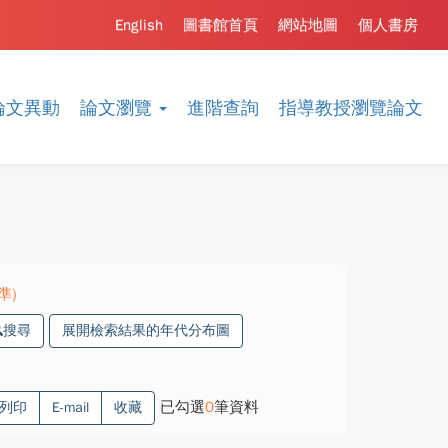
English
圖書館首頁
網站地圖
個人書房
論文異動
論文瀏覽
進階查詢
指導教授瀏覽論文
精準)
搜尋
展開檢索結果的年代分布圖
已勾選
0
筆資料
列印
E-mail
收藏