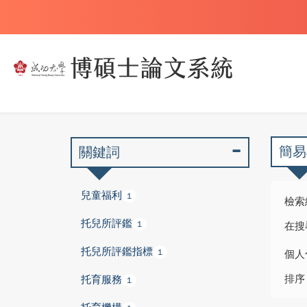
簡易
關鍵詞
兒童福利
1
檢索
托兒所評鑑
1
在搜
托兒所評鑑指標
1
個人
排序
托育服務
1