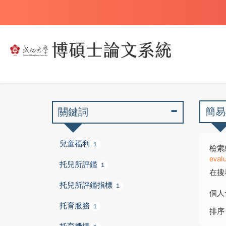
簡易
關鍵詞
兒童福利
1
檢索
evalu
托兒所評鑑
1
在搜
托兒所評鑑指標
1
個人
托育服務
1
排序