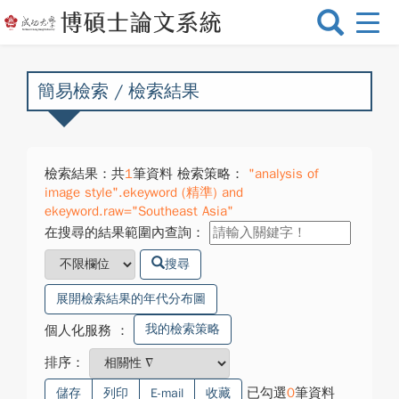
選
單
切
換
簡易檢索 / 檢索結果
檢索結果：共
1
筆資料 檢索策略：
"analysis of
image style".ekeyword (精準) and
ekeyword.raw="Southeast Asia"
在搜尋的結果範圍內查詢：
搜尋
展開檢索結果的年代分布圖
我的檢索策略
個人化服務
：
排序：
已勾選
0
筆資料
儲存
列印
E-mail
收藏