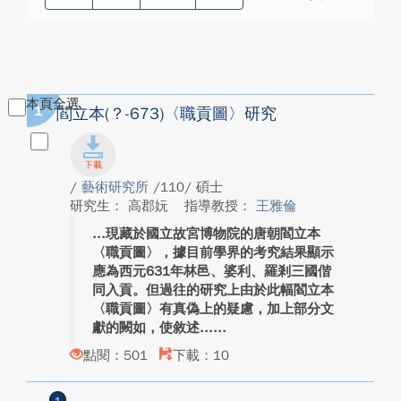
本頁全選
1
閻立本(？-673)〈職貢圖〉研究
/
藝術研究所
/110/ 碩士
研究生： 高郡妧
指導教授：
王雅倫
現藏於國立故宮博物院的唐朝閻立本
〈職貢圖〉，據目前學界的考究結果顯示
應為西元631年林邑、婆利、羅剎三國偕
同入貢。但過往的研究上由於此幅閻立本
〈職貢圖〉有真偽上的疑慮，加上部分文
獻的闕如，使敘述...
點閱：501
下載：10