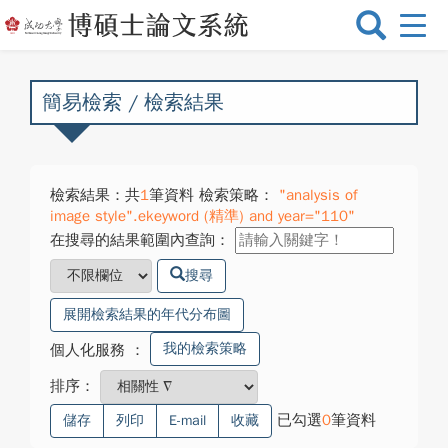
選
單
切
換
簡易檢索 / 檢索結果
檢索結果：共
1
筆資料 檢索策略：
"analysis of
image style".ekeyword (精準) and year="110"
在搜尋的結果範圍內查詢：
搜尋
展開檢索結果的年代分布圖
我的檢索策略
個人化服務
：
排序：
已勾選
0
筆資料
儲存
列印
E-mail
收藏