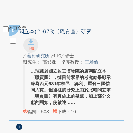
本頁全選
1
閻立本(？-673)〈職貢圖〉研究
/
藝術研究所
/110/ 碩士
研究生： 高郡妧
指導教授：
王雅倫
現藏於國立故宮博物院的唐朝閻立本
〈職貢圖〉，據目前學界的考究結果顯示
應為西元631年林邑、婆利、羅剎三國偕
同入貢。但過往的研究上由於此幅閻立本
〈職貢圖〉有真偽上的疑慮，加上部分文
獻的闕如，使敘述...
點閱：508
下載：10
1