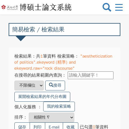
選
單
切
換
簡易檢索 / 檢索結果
檢索結果：共
1
筆資料 檢索策略：
"aestheticization
of politics".ekeyword (精準) and
ekeyword.raw="rock discourse"
在搜尋的結果範圍內查詢：
搜尋
展開檢索結果的年代分布圖
我的檢索策略
個人化服務
：
排序：
已勾選
0
筆資料
儲存
列印
E-mail
收藏