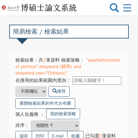
選
單
切
換
簡易檢索 / 檢索結果
檢索結果：共
1
筆資料 檢索策略：
"aestheticization
of politics".ekeyword (精準) and
ekeyword.raw="Chthonic"
在搜尋的結果範圍內查詢：
搜尋
展開檢索結果的年代分布圖
我的檢索策略
個人化服務
：
排序：
已勾選
0
筆資料
儲存
列印
E-mail
收藏