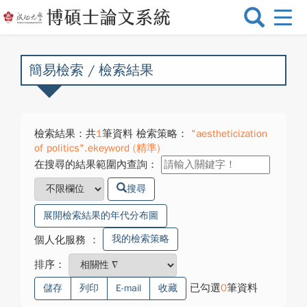
選
單
切
換
簡易檢索 / 檢索結果
檢索結果：共
1
筆資料 檢索策略：
"aestheticization
of politics".ekeyword (精準)
在搜尋的結果範圍內查詢：
搜尋
展開檢索結果的年代分布圖
我的檢索策略
個人化服務
：
排序：
已勾選
0
筆資料
儲存
列印
E-mail
收藏