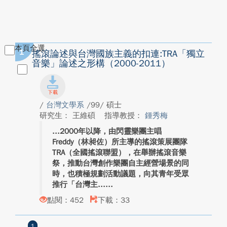
本頁全選
1
搖滾論述與台灣國族主義的扣連:TRA「獨立
音樂」論述之形構（2000-2011）
/
台灣文學系
/99/ 碩士
研究生： 王維碩
指導教授：
鍾秀梅
2000年以降，由閃靈樂團主唱
Freddy（林昶佐）所主導的搖滾策展團隊
TRA（全國搖滾聯盟），在舉辦搖滾音樂
祭，推動台灣創作樂團自主經營場景的同
時，也積極規劃活動議題，向其青年受眾
推行「台灣主...
點閱：452
下載：33
1