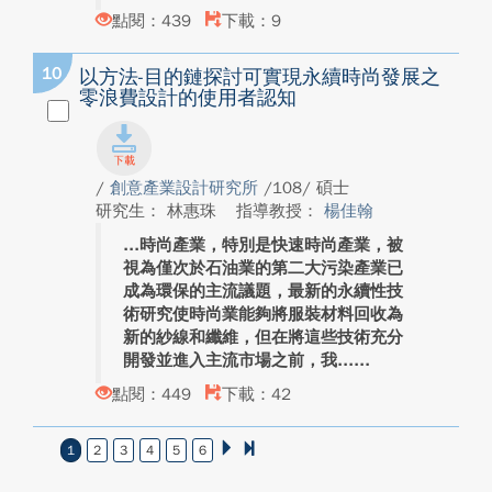
點閱：439
下載：9
10
以方法-目的鏈探討可實現永續時尚發展之
零浪費設計的使用者認知
/
創意產業設計研究所
/108/ 碩士
研究生： 林惠珠
指導教授：
楊佳翰
時尚產業，特別是快速時尚產業，被
視為僅次於石油業的第二大污染產業已
成為環保的主流議題，最新的永續性技
術研究使時尚業能夠將服裝材料回收為
新的紗線和纖維，但在將這些技術充分
開發並進入主流市場之前，我...
點閱：449
下載：42
1
2
3
4
5
6