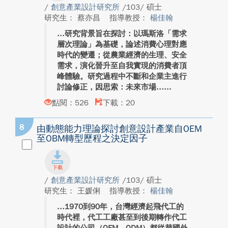
/
創意產業設計研究所
/103/ 碩士
研究生： 蔡亦昌
指導教授：
楊佳翰
研究背景旨在探討：以瑪斯洛「需求
層次理論」為基礎，論述消費心理對應
時代的變遷；從農業經濟的生理、安全
需求，演化晉升至自我實現的消費者頂
峰體驗。研究過程中不斷和企業主進行
討論修正，因思索：未來市場...
點閱：526
下載：20
8
由動態能力理論探討創意設計產業自OEM
至OBM轉型歷程之決定因子
/
創意產業設計研究所
/103/ 碩士
研究生： 王媛俐
指導教授：
楊佳翰
1970到90年，台灣經濟起飛代工的
時代裡，代工工廠甚至到後期轉作代工