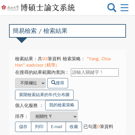
選
單
切
換
簡易檢索 / 檢索結果
檢索結果：共
93
筆資料 檢索策略：
"Yang, Chia-
Han".eadvisor (精準)
在搜尋的結果範圍內查詢：
搜尋
展開檢索結果的年代分布圖
我的檢索策略
個人化服務
：
排序：
已勾選
0
筆資料
儲存
列印
E-mail
收藏