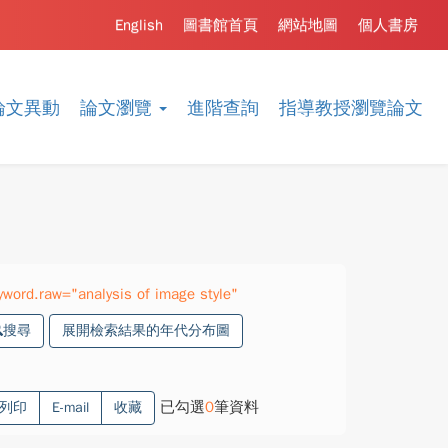
English
圖書館首頁
網站地圖
個人書房
論文異動
論文瀏覽
進階查詢
指導教授瀏覽論文
ord.raw="analysis of image style"
搜尋
展開檢索結果的年代分布圖
已勾選
0
筆資料
列印
E-mail
收藏