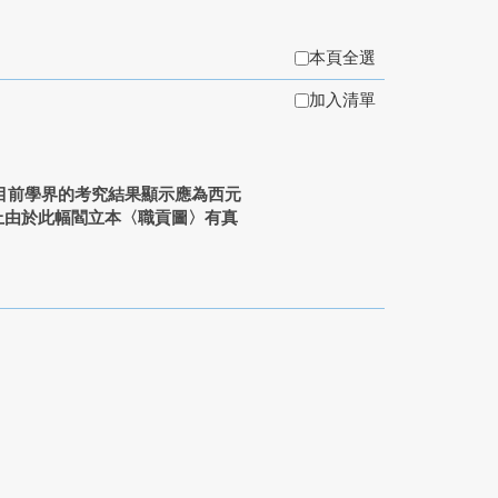
本頁全選
加入清單
目前學界的考究結果顯示應為西元
上由於此幅閻立本〈職貢圖〉有真