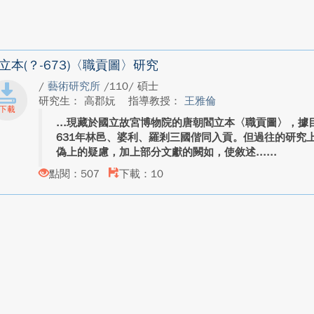
立本(？-673)〈職貢圖〉研究
/
藝術研究所
/110/ 碩士
研究生： 高郡妧
指導教授：
王雅倫
現藏於國立故宮博物院的唐朝閻立本〈職貢圖〉，據
631年林邑、婆利、羅剎三國偕同入貢。但過往的研究
偽上的疑慮，加上部分文獻的闕如，使敘述...
點閱：507
下載：10