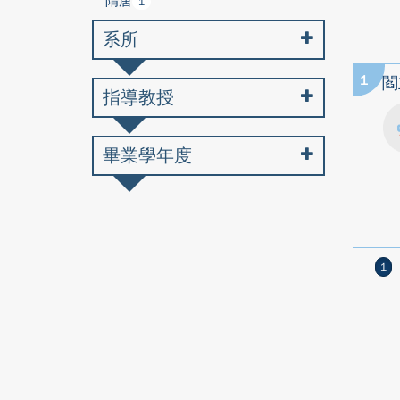
隋唐
1
系所
1
閻
指導教授
畢業學年度
1