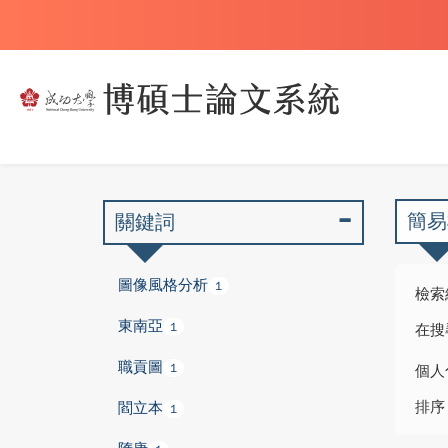
簡易
關鍵詞
圖像風格分析
1
檢索
東南亞
1
在搜
職貢圖
1
個人
排序
閻立本
1