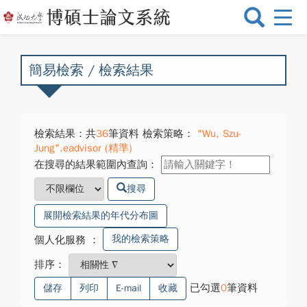
選
單
切
換
簡易檢索 / 檢索結果
檢索結果：共
36
筆資料 檢索策略：
"Wu, Szu-
Jung".eadvisor (精準)
在搜尋的結果範圍內查詢：
搜尋
展開檢索結果的年代分布圖
我的檢索策略
個人化服務
：
排序：
已勾選
0
筆資料
儲存
列印
E-mail
收藏