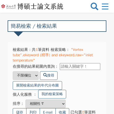
選
單
切
換
簡易檢索 / 檢索結果
檢索結果：共
1
筆資料 檢索策略：
"Vortex
tube".ekeyword (精準) and ekeyword.raw="inlet
temperature"
在搜尋的結果範圍內查詢：
搜尋
展開檢索結果的年代分布圖
我的檢索策略
個人化服務
：
排序：
已勾選
0
筆資料
儲存
列印
E-mail
收藏