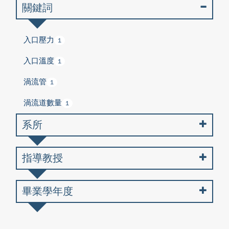
關鍵詞
入口壓力
1
入口溫度
1
渦流管
1
渦流道數量
1
系所
指導教授
畢業學年度