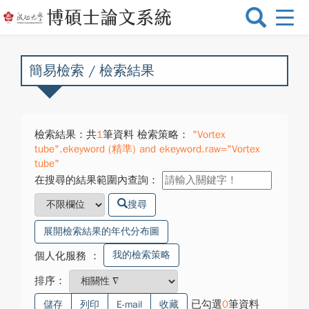
選
單
切
換
簡易檢索 / 檢索結果
檢索結果：共
1
筆資料 檢索策略：
"Vortex
tube".ekeyword (精準) and ekeyword.raw="Vortex
tube"
在搜尋的結果範圍內查詢：
搜尋
展開檢索結果的年代分布圖
我的檢索策略
個人化服務
：
排序：
已勾選
0
筆資料
儲存
列印
E-mail
收藏