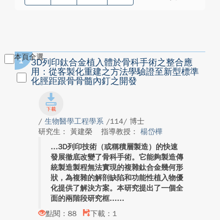
本頁全選
1
3D列印鈦合金植入體於骨科手術之整合應
用：從客製化重建之方法學驗證至新型標準
化脛距跟骨骨髓內釘之開發
/
生物醫學工程學系
/114/ 博士
研究生： 黃建榮
指導教授：
楊岱樺
3D列印技術（或稱積層製造）的快速
發展徹底改變了骨科手術。它能夠製造傳
統製造製程無法實現的複雜鈦合金幾何形
狀，為複雜的解剖缺陷和功能性植入物優
化提供了解決方案。本研究提出了一個全
面的兩階段研究框...
點閱：88
下載：1