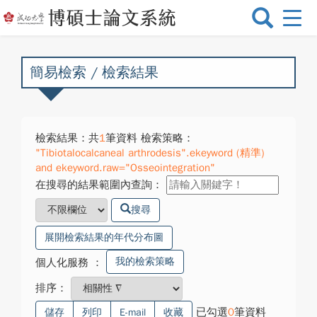
選
單
切
換
簡易檢索 / 檢索結果
檢索結果：共
1
筆資料 檢索策略：
"Tibiotalocalcaneal arthrodesis".ekeyword (精準)
and ekeyword.raw="Osseointegration"
在搜尋的結果範圍內查詢：
搜尋
展開檢索結果的年代分布圖
我的檢索策略
個人化服務
：
排序：
已勾選
0
筆資料
儲存
列印
E-mail
收藏