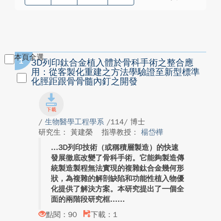
本頁全選
1
3D列印鈦合金植入體於骨科手術之整合應
用：從客製化重建之方法學驗證至新型標準
化脛距跟骨骨髓內釘之開發
/
生物醫學工程學系
/114/ 博士
研究生： 黃建榮
指導教授：
楊岱樺
3D列印技術（或稱積層製造）的快速
發展徹底改變了骨科手術。它能夠製造傳
統製造製程無法實現的複雜鈦合金幾何形
狀，為複雜的解剖缺陷和功能性植入物優
化提供了解決方案。本研究提出了一個全
面的兩階段研究框...
點閱：90
下載：1